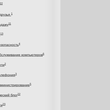
22
1
друзья.
11
одажу
13
и
4
езопасность
6
бслуживание компьютеров
2
ети
3
елефония
5
дминистрирование
22
еский блог
23
ти