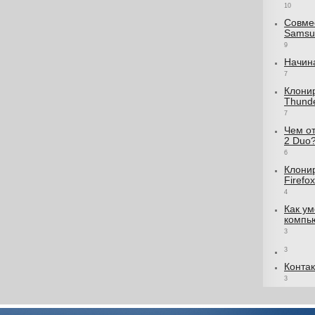
10
Совме
Samsun
9
Начин
7
Клони
Thunde
7
Чем от
2 Duo
6
Клони
Firefo
4
Как ум
компь
3
3
Конта
3