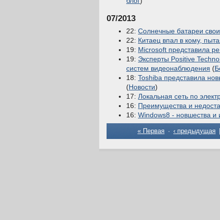
блог
)
07/2013
22:
Солнечные батареи сво
22:
Китаец впал в кому, пыта
19:
Microsoft представила 
19:
Эксперты Positive Techn
систем видеонаблюдения
(
Б
18:
Toshiba представила нов
(
Новости
)
17:
Локальная сеть по элект
16:
Преимущества и недост
16:
Windows8 - новшества и
« Первая
·
‹ предыдущая