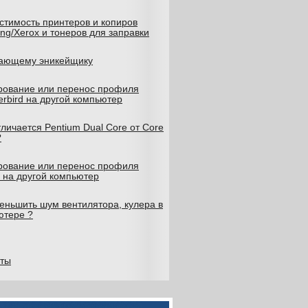
стимость принтеров и копиров
g/Xerox и тонеров для заправки
ающему эникейщику
рование или перенос профиля
rbird на другой компьютер
личается Pentium Dual Core от Core
?
рование или перенос профиля
x на другой компьютер
еньшить шум вентилятора, кулера в
ютере ?
кты