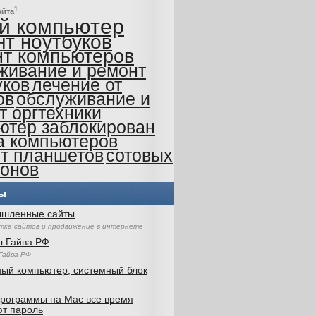
1
айта
й компьютер
т ноутбуков
т компьютеров
живание и ремонт
уков
лечение от
ов
обслуживание и
т оргтехники
ютер заблокирован
а компьютеров
т планшетов
сотовых
онов
ры
шленные сайты
тка сайтов и продвижение в интернете
л Гайва РФ
Гайва РФ
ый компьютер, системный блок
программы на Mac все время
ют пароль