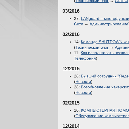
(
Технический блог
→
Статьи
03/2016
27:
LANguard – многофункци
Сети
→
Администрирование
02/2016
14:
Команда SHUTDOWN кома
(
Технический блог
→
Админи
11:
Как использовать нескол
Телефония
)
12/2015
28:
Бывший сотрудник "Янде
(
Новости
)
28:
Возобновление хакерски
(
Новости
)
02/2015
10:
КОМПЬЮТЕРНАЯ ПОМОЩЬ
(
Обслуживание компьютеро
12/2014