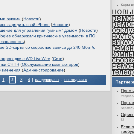
Карта с
новы
ремон
ими руками
(
Новости
)
ремон
ясь зарядить свой iPhone
(
Новости
)
обслу
решение для управления "умным" домом
(
Новости
)
ноутб
ologies обнаружили критические уязвимости в ПО
вирус
езопасность
)
ремон
ые SD-карты со скоростью записи до 240 Мбит/с
компь
сборк
ропроводке с WD LiveWire
(
Сети
)
Ремон
атки СНПЧ
(
Обслуживание компьютеров
)
телеф
 изменения
(
Администрирование
)
|
1
·
2
·
3
·
4
|
следующая ›
·
последняя »
Партне
Промы
Разрабо
Порта
Портал 
Офисн
32
Если 
требу