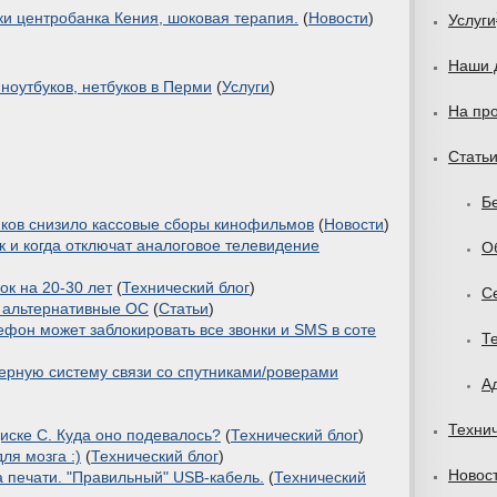
и центробанка Кения, шоковая терапия.
(
Новости
)
Услуги
Наши 
ноутбуков, нетбуков в Перми
(
Услуги
)
На пр
Стать
Б
ков снизило кассовые сборы кинофильмов
(
Новости
)
к и когда отключат аналоговое телевидение
О
к на 20-30 лет
(
Технический блог
)
С
 альтернативные ОС
(
Статьи
)
он может заблокировать все звонки и SMS в соте
Т
ерную систему связи со спутниками/роверами
А
Технич
иске С. Куда оно подевалось?
(
Технический блог
)
ля мозга :)
(
Технический блог
)
Новос
а печати. "Правильный" USB-кабель.
(
Технический