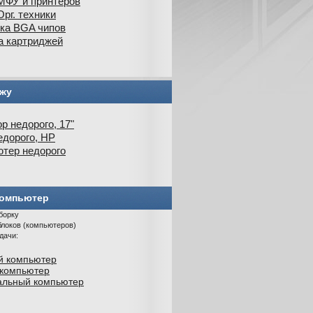
МФУ и принтеров
рг. техники
ка BGA чипов
а картриджей
жу
р недорого, 17"
дорого, HP
тер недорого
омпьютер
борку
локов (компьютеров)
дачи:
 компьютер
 компьютер
альный компьютер