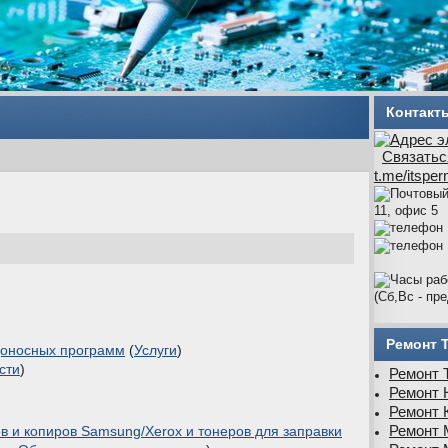
Контакт
Связатьс
t.me/itspe
11, офис 5
(Сб,Вс - пр
Ремонт 
доносных программ
(
Услуги
)
сти
)
Ремонт 
Ремонт 
Ремонт 
Ремонт 
в и копиров Samsung/Xerox и тонеров для заправки