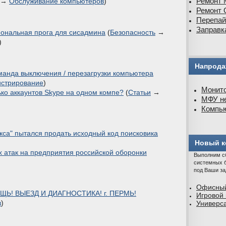
Ремонт 
→
Обслуживание компьютеров
)
Ремонт О
Перепай
Заправк
ональная прога для сисадмина
(
Безопасность
→
)
Напрода
нда выключения / перезагрузки компьютера
стрирование
)
Монито
ько аккаунтов Skype на одном компе?
(
Статьи
→
МФУ не
Компью
кса" пытался продать исходный код поисковика
Новый к
х атак на предприятия российской оборонки
Выполним с
системных б
под Ваши за
Офисный
! ВЫЕЗД И ДИАГНОСТИКА! г. ПЕРМЬ!
Игровой
в
)
Универс