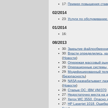
17:
Пример повышения ставк
02/2014
23:
Услуги по обслуживанию 
01/2014
16:
08/2013
30:
Закрытие файлообменни
30:
Власти определились, ка
(
Новости
)
30:
Опережая массовый рыно
29:
Операционные системы,
29:
Модифицированный телеф
(
Безопасность
)
29:
NASA разрабатывает лаз
(
Новости
)
28:
Старые ОС: IBM VM/370
27:
Недостаточно места на д
27:
Xerox WС 3550. Опасно д
27:
HP Laserjet 1018. Ошибк