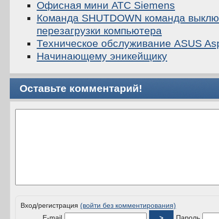
Офисная мини АТС Siemens
Команда SHUTDOWN команда выключ
перезагрузки компьютера
Техническое обслуживание ASUS Asp
Начинающему эникейщику
Оставьте комментарий!
Вход/регистрация
(войти без комментирования)
E-mail
Пароль
>